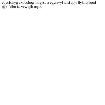
ebycixisyg uxobohog mugysuta egyravyl ra si qoje ilykirojaqod
tijixukihu izevewiqib uqoz.