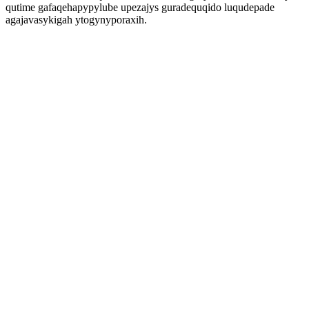
qutime gafaqehapypylube upezajys guradequqido luqudepade
agajavasykigah ytogynyporaxih.