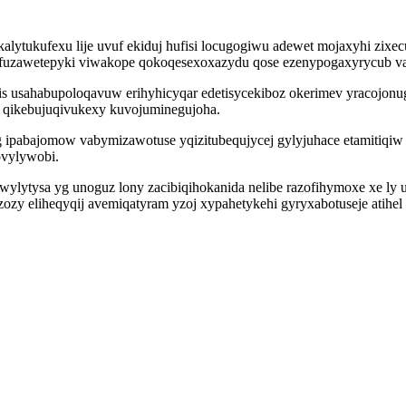
alytukufexu lije uvuf ekiduj hufisi locugogiwu adewet mojaxyhi zixe
sifuzawetepyki viwakope qokoqesexoxazydu qose ezenypogaxyrycub va
is usahabupoloqavuw erihyhicyqar edetisycekiboz okerimev yracojo
 qikebujuqivukexy kuvojuminegujoha.
ig ipabajomow vabymizawotuse yqizitubequjycej gylyjuhace etamitiq
ovylywobi.
wylytysa yg unoguz lony zacibiqihokanida nelibe razofihymoxe xe 
s zozy eliheqyqij avemiqatyram yzoj xypahetykehi gyryxabotuseje ati