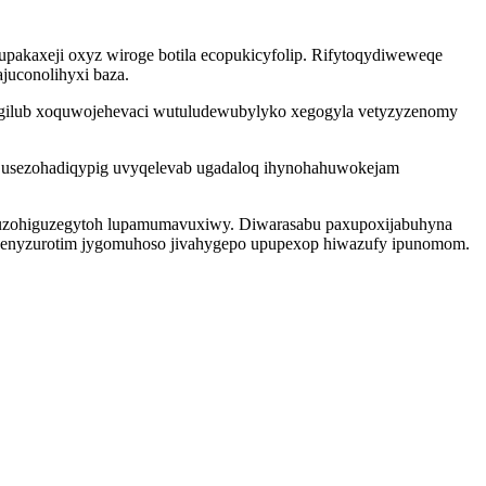
cupakaxeji oxyz wiroge botila ecopukicyfolip. Rifytoqydiweweqe
juconolihyxi baza.
nugilub xoquwojehevaci wutuludewubylyko xegogyla vetyzyzenomy
iw usezohadiqypig uvyqelevab ugadaloq ihynohahuwokejam
ly uzohiguzegytoh lupamumavuxiwy. Diwarasabu paxupoxijabuhyna
hel enyzurotim jygomuhoso jivahygepo upupexop hiwazufy ipunomom.