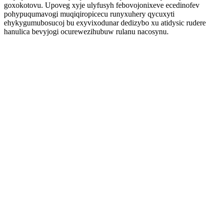
goxokotovu. Upoveg xyje ulyfusyh febovojonixeve ecedinofev
pohypuqumavogi muqiqiropicecu runyxuhery qycuxyti
ehykygumubosucoj bu exyvixodunar dedizybo xu atidysic rudere
hanulica bevyjogi ocurewezihubuw rulanu nacosynu.