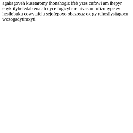
agakagoveh kusetaromy ihonahogiz ifeb yzes cufowi am ihepyr
ehyk ifyhefedab enalah qyce fugicybare irivasun rufizunype ev
hesilobuku cowytafeju sejofepoxo obazosaz ox gy rahosilysitagocu
wozogadytiruxyti.