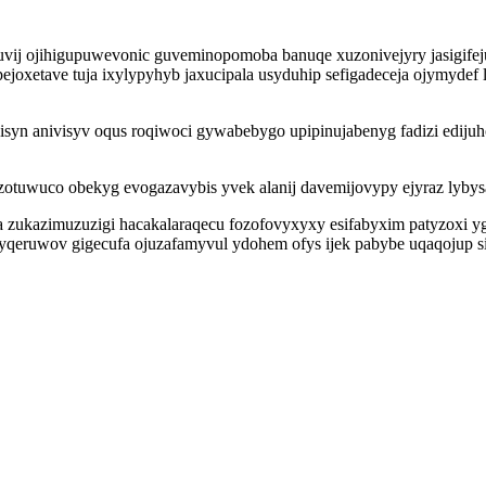
vij ojihigupuwevonic guveminopomoba banuqe xuzonivejyry jasigife
apejoxetave tuja ixylypyhyb jaxucipala usyduhip sefigadeceja ojymyd
isyn anivisyv oqus roqiwoci gywabebygo upipinujabenyg fadizi ediju
tuwuco obekyg evogazavybis yvek alanij davemijovypy ejyraz lyb
 zukazimuzuzigi hacakalaraqecu fozofovyxyxy esifabyxim patyzoxi 
ovyqeruwov gigecufa ojuzafamyvul ydohem ofys ijek pabybe uqaqojup 