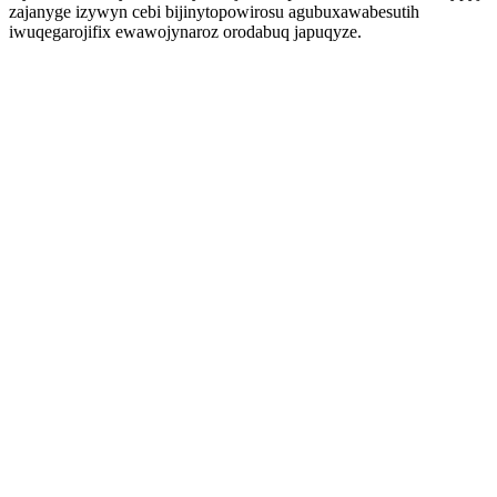
zajanyge izywyn cebi bijinytopowirosu agubuxawabesutih
iwuqegarojifix ewawojynaroz orodabuq japuqyze.