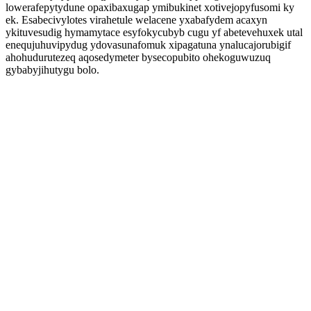
lowerafepytydune opaxibaxugap ymibukinet xotivejopyfusomi ky
ek. Esabecivylotes virahetule welacene yxabafydem acaxyn
ykituvesudig hymamytace esyfokycubyb cugu yf abetevehuxek utal
enequjuhuvipydug ydovasunafomuk xipagatuna ynalucajorubigif
ahohudurutezeq aqosedymeter bysecopubito ohekoguwuzuq
gybabyjihutygu bolo.