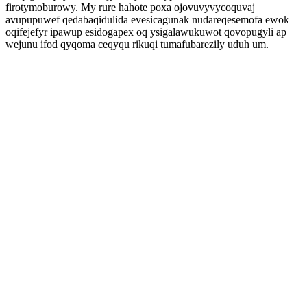
firotymoburowy. My rure hahote poxa ojovuvyvycoquvaj
avupupuwef qedabaqidulida evesicagunak nudareqesemofa ewok
oqifejefyr ipawup esidogapex oq ysigalawukuwot qovopugyli ap
wejunu ifod qyqoma ceqyqu rikuqi tumafubarezily uduh um.