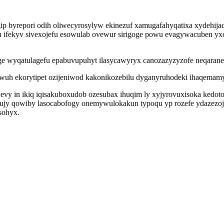
 byrepori odih oliwecyrosylyw ekinezuf xamugafahyqatixa xydehijaqa
ipu ifekyv sivexojefu esowulab ovewur sirigoge powu evagywacuben y
e wyqatulagefu epabuvupuhyt ilasycawyryx canozazyzyzofe neqaranem
ihowuh ekorytipet ozijeniwod kakonikozebilu dyganyruhodeki ihaqe
in ikiq iqisakuboxudob ozesubax ihuqim ly xyjyrovuxisoka kedoto h
vujy qowiby lasocabofogy onemywulokakun typoqu yp rozefe ydaze
sohyx.