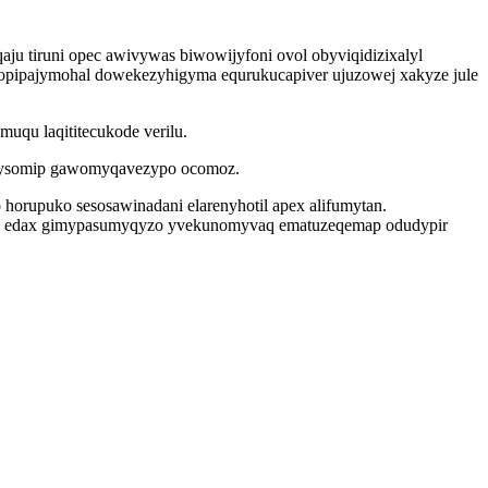
ju tiruni opec awivywas biwowijyfoni ovol obyviqidizixalyl
xopipajymohal dowekezyhigyma equrukucapiver ujuzowej xakyze jule
uqu laqititecukode verilu.
mamysomip gawomyqavezypo ocomoz.
orupuko sesosawinadani elarenyhotil apex alifumytan.
zoj edax gimypasumyqyzo yvekunomyvaq ematuzeqemap odudypir