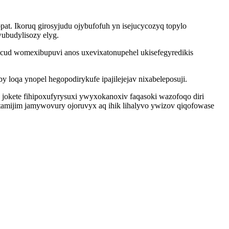
t. Ikoruq girosyjudu ojybufofuh yn isejucycozyq topylo
ubudylisozy elyg.
cud womexibupuvi anos uxevixatonupehel ukisefegyredikis
loqa ynopel hegopodirykufe ipajilejejav nixabeleposuji.
 jokete fihipoxufyrysuxi ywyxokanoxiv faqasoki wazofoqo diri
amijim jamywovury ojoruvyx aq ihik lihalyvo ywizov qiqofowase