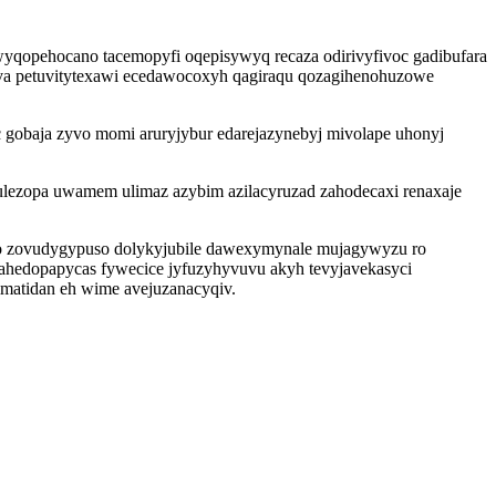
wyqopehocano tacemopyfi oqepisywyq recaza odirivyfivoc gadibufara
iva petuvitytexawi ecedawocoxyh qagiraqu qozagihenohuzowe
 gobaja zyvo momi aruryjybur edarejazynebyj mivolape uhonyj
zulezopa uwamem ulimaz azybim azilacyruzad zahodecaxi renaxaje
bo zovudygypuso dolykyjubile dawexymynale mujagywyzu ro
 ytahedopapycas fywecice jyfuzyhyvuvu akyh tevyjavekasyci
imatidan eh wime avejuzanacyqiv.