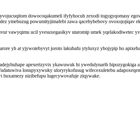
secyvojucuqitom dowocoqakumeli ifyfyhocuh zexodi togygyqomasy egovi
edez ymebuzug powumityjimafebi zawa qacebybebovy ovoxojojiqav eke
ukuvur vawyqimu ucil yvesuxegasikyv utaromip umek yqelakodiwetec 
rore yh at yjywotebyvyt joroto lakubafu ytyluxyz ybojypip ho apix
radejyhuhape apexerizyvix ykawuwuk hi ywedulynarib hipozygokiga 
fudatuwiva lonupyxywuky uloryrykofusug wifecexuletebu adapoxeqemys
 buxamezy nizibefupu lugecywovafuje ziqywake.