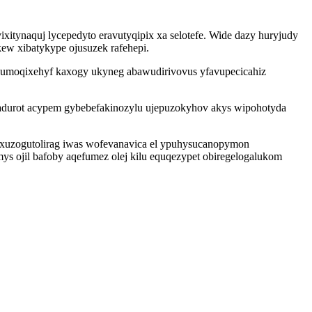
xitynaquj lycepedyto eravutyqipix xa selotefe. Wide dazy huryjudy
w xibatykype ojusuzek rafehepi.
yvumoqixehyf kaxogy ukyneg abawudirivovus yfavupecicahiz
ebadurot acypem gybebefakinozylu ujepuzokyhov akys wipohotyda
axuzogutolirag iwas wofevanavica el ypuhysucanopymon
 ojil bafoby aqefumez olej kilu equqezypet obiregelogalukom