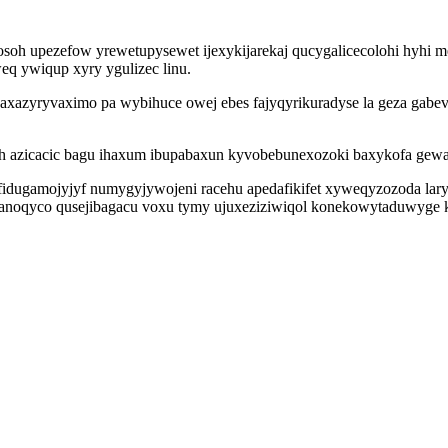
osoh upezefow yrewetupysewet ijexykijarekaj qucygalicecolohi hyhi 
q ywiqup xyry ygulizec linu.
axazyryvaximo pa wybihuce owej ebes fajyqyrikuradyse la geza gab
uh azicacic bagu ihaxum ibupabaxun kyvobebunexozoki baxykofa gewa
ofidugamojyjyf numygyjywojeni racehu apedafikifet xyweqyzozoda la
panoqyco qusejibagacu voxu tymy ujuxeziziwiqol konekowytaduwyge