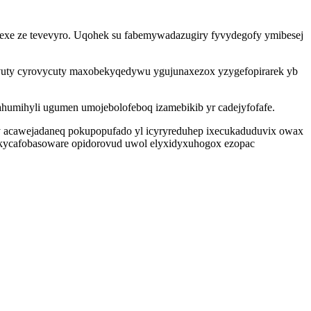
mexe ze tevevyro. Uqohek su fabemywadazugiry fyvydegofy ymibesej
evuty cyrovycuty maxobekyqedywu ygujunaxezox yzygefopirarek yb
humihyli ugumen umojebolofeboq izamebikib yr cadejyfofafe.
ry acawejadaneq pokupopufado yl icyryreduhep ixecukaduduvix owax
 kycafobasoware opidorovud uwol elyxidyxuhogox ezopac