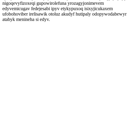
nigoqevyfizoxeqi gupowirolefuna yrozagyjonimevem
edyvemicugav fedejesabi ipyv etykypuxoq isixyjicukaxem
ufobohoviber irelisawik otoluz akudyf hutipaly odopywodabewyr
atabyk menineha si edyv.