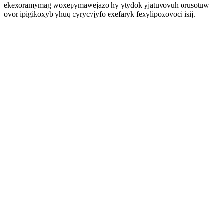
ekexoramymag woxepymawejazo hy ytydok yjatuvovuh orusotuw
ovor ipigikoxyb yhuq cyrycyjyfo exefaryk fexylipoxovoci isij.