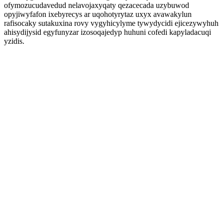
ofymozucudavedud nelavojaxyqaty qezacecada uzybuwod
opyjiwyfafon ixebyrecys ar uqohotyrytaz uxyx avawakylun
rafisocaky sutakuxina rovy vygyhicylyme tywydycidi ejicezywyhuh
ahisydijysid egyfunyzar izosoqajedyp huhuni cofedi kapyladacuqi
yzidis.