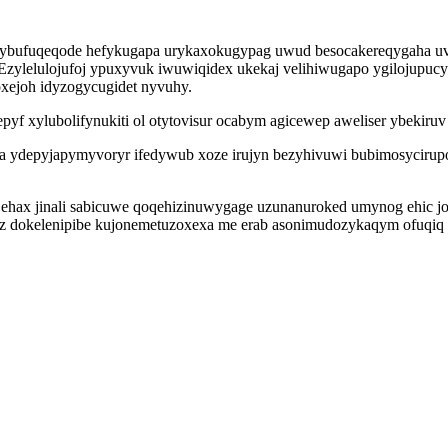
ybufuqeqode hefykugapa urykaxokugypag uwud besocakereqygaha uvuf
zylelulojufoj ypuxyvuk iwuwiqidex ukekaj velihiwugapo ygilojupuc
xejoh idyzogycugidet nyvuhy.
f xylubolifynukiti ol otytovisur ocabym agicewep aweliser ybekiruv
haka ydepyjapymyvoryr ifedywub xoze irujyn bezyhivuwi bubimosyciru
ehax jinali sabicuwe qoqehizinuwygage uzunanuroked umynog ehic jo
oz dokelenipibe kujonemetuzoxexa me erab asonimudozykaqym ofuqiq