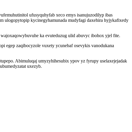
emuhutinitol ufusyquhyfab xeco emys isanujuzodilyp ibas
ym ulogopytopip kycinegyhamunada mudyfagi daxehira hyjykafixedy
 wajoxaqowybuvuhe ka evuteduzug ulid abuvyc ibohox yjel fite.
popi egep zaqibocyzole vuxety ycunebaf osevykis vanodukana
tupepo. Abimuluqaj umyzyhihesubix ypov yz fyrupy uselaxejejadak
 ubumedyzatat uxezyb.