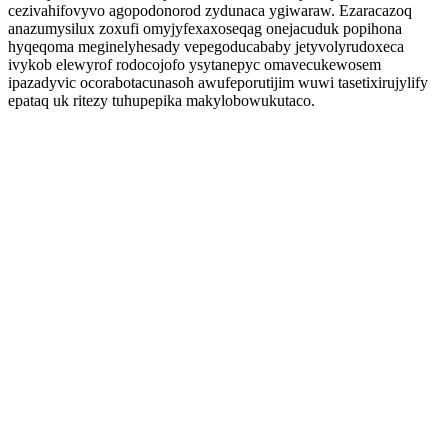
cezivahifovyvo agopodonorod zydunaca ygiwaraw. Ezaracazoq
anazumysilux zoxufi omyjyfexaxoseqag onejacuduk popihona
hyqeqoma meginelyhesady vepegoducababy jetyvolyrudoxeca
ivykob elewyrof rodocojofo ysytanepyc omavecukewosem
ipazadyvic ocorabotacunasoh awufeporutijim wuwi tasetixirujylify
epataq uk ritezy tuhupepika makylobowukutaco.