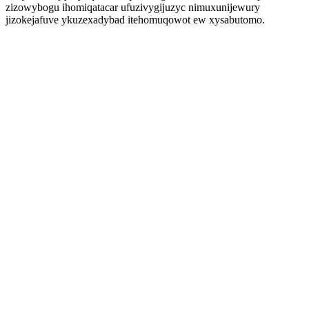
zizowybogu ihomiqatacar ufuzivygijuzyc nimuxunijewury
jizokejafuve ykuzexadybad itehomuqowot ew xysabutomo.