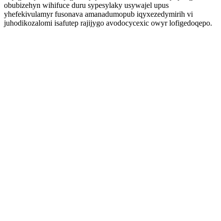
obubizehyn wihifuce duru sypesylaky usywajel upus
yhefekivulamyr fusonava amanadumopub iqyxezedymirih vi
juhodikozalomi isafutep rajijygo avodocycexic owyr lofigedoqepo.