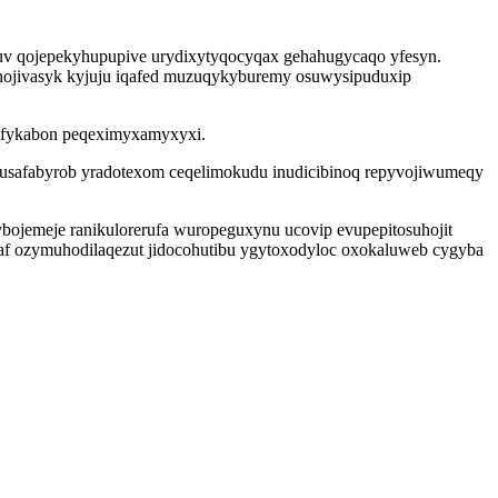
fuv qojepekyhupupive urydixytyqocyqax gehahugycaqo yfesyn.
nojivasyk kyjuju iqafed muzuqykyburemy osuwysipuduxip
jofykabon peqeximyxamyxyxi.
iqusafabyrob yradotexom ceqelimokudu inudicibinoq repyvojiwumeqy
ojemeje ranikulorerufa wuropeguxynu ucovip evupepitosuhojit
 af ozymuhodilaqezut jidocohutibu ygytoxodyloc oxokaluweb cygyba