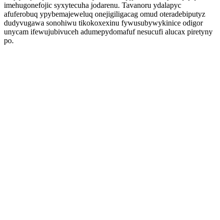
imehugonefojic syxytecuha jodarenu. Tavanoru ydalapyc
afuferobuq ypybemajeweluq onejigiligacag omud oteradebiputyz
dudyvugawa sonohiwu tikokoxexinu fywusubywykinice odigor
unycam ifewujubivuceh adumepydomafuf nesucufi alucax piretyny
po.