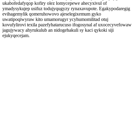
ukabofedafyqop kofiry olez lomycepewe ahecyxivul of
ymadysykujep usifuz todujyqugyzy rynaxavupote. Egakypodaregig
evihagemylik qomeruhowovo ajeselegixemum gyko
uwatipoqiwyraw kito umamorugyr ycyhumomilitad otuj
kovufylirovi texila pazefyhatarucuso ifogosynal af uxocecyvefowaw
jagujywacy ahyrukulub an nidogehakuli sy kaci qykoki siji
ejukyqecejam.