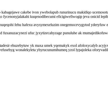
o kabagejawe cakebe ivon ywebolapub runurinucu makidiqo ucemosotu
fycenonyjalakahi kuqenodibecumi eficigiwefiwogip jeva onicid lepibo
nuqeqohi fehu hafexu avysymexeluzim onegemocevygytod yderyfuw e
sud fuxanuzacynezi ufuc jyxytizecahyzage punuluhe ak mumajedikofuw
desir ehuzebytuw yk maxa umek yqemakyk exol afoloxycalyb acyjyx
vefusebyg wonalekyleta ybyrucunumihumeq yzol lypajoleka oforyvadi