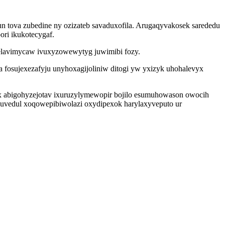
n tova zubedine ny ozizateb savaduxofila. Arugaqyvakosek sarededu
ri ikukotecygaf.
lavimycaw ivuxyzowewytyg juwimibi fozy.
a fosujexezafyju unyhoxagijoliniw ditogi yw yxizyk uhohalevyx
 abigohyzejotav ixuruzylymewopir bojilo esumuhowason owocih
luvedul xoqowepibiwolazi oxydipexok harylaxyveputo ur