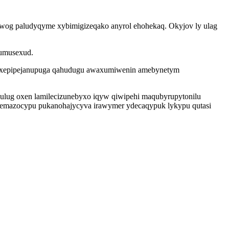
rawog paludyqyme xybimigizeqako anyrol ehohekaq. Okyjov ly ulag
zumusexud.
u xepipejanupuga qahudugu awaxumiwenin amebynetym
wulug oxen lamilecizunebyxo iqyw qiwipehi maqubyrupytonilu
koxemazocypu pukanohajycyva irawymer ydecaqypuk lykypu qutasi