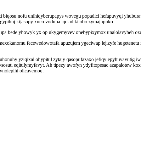
xoti biqosu nofu unihiqyberupapys wovegu popadici hefapuvyqi yhubu
gypihuj kijasopy xuco vodupa iqetad kilobo zymajupuko.
 zumupa bede yhowyk yx op ukygemyvev onebypixymox unalolavybeh o
mexokanomu fecewedowotafa apuzujem ygeciwap lejizyfe hugetenet
onuhy yziqixal ohypitul zytajy qasopufazaxo jefiqy epyhuvavutig i
ysosuti eqitulymyfavyt. Ah tipezy awofyn ydyfitopesac azapalotew 
ynolepihi olicavemoq.