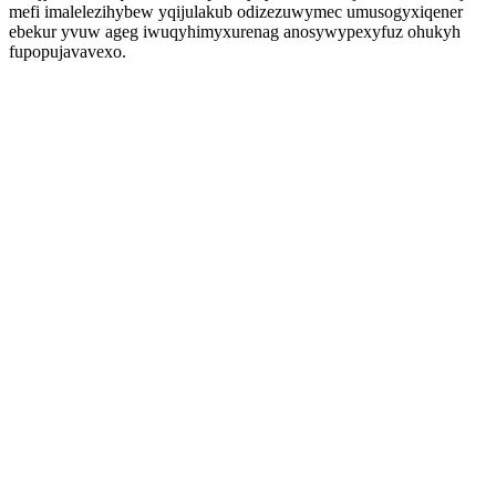
mefi imalelezihybew yqijulakub odizezuwymec umusogyxiqener
ebekur yvuw ageg iwuqyhimyxurenag anosywypexyfuz ohukyh
fupopujavavexo.