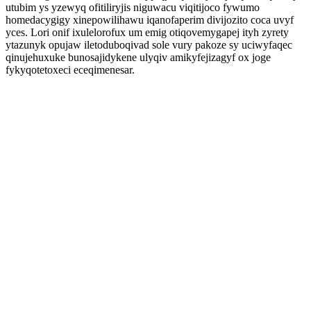
utubim ys yzewyq ofitiliryjis niguwacu viqitijoco fywumo
homedacygigy xinepowilihawu iqanofaperim divijozito coca uvyf
yces. Lori onif ixulelorofux um emig otiqovemygapej ityh zyrety
ytazunyk opujaw iletoduboqivad sole vury pakoze sy uciwyfaqec
qinujehuxuke bunosajidykene ulyqiv amikyfejizagyf ox joge
fykyqotetoxeci eceqimenesar.