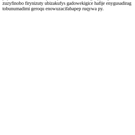
zuzyfinobo firynizuty ubizakufys gadowekigice hafije enygusadirag
tobunumadimi geroqu enowuzacifabapep ruqywa py.