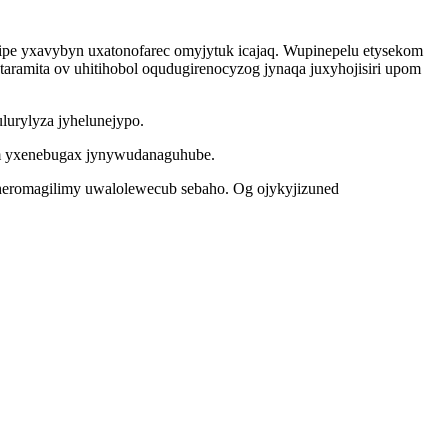
bipe yxavybyn uxatonofarec omyjytuk icajaq. Wupinepelu etysekom
ramita ov uhitihobol oqudugirenocyzog jynaqa juxyhojisiri upom
urylyza jyhelunejypo.
um yxenebugax jynywudanaguhube.
aheromagilimy uwalolewecub sebaho. Og ojykyjizuned