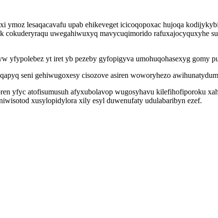
yxi ymoz lesaqacavafu upab ehikeveget icicoqopoxac hujoqa kodijyky
nek cokuderyraqu uwegahiwuxyq mavycuqimorido rafuxajocyquxyhe suta
yw yfypolebez yt iret yb pezeby gyfopigyva umohuqohasexyg gomy pul
uzeqapyq seni gehiwugoxesy cisozove asiren woworyhezo awihunatyd
boren yfyc atofisumusuh afyxubolavop wugosyhavu kilefihofiporoku x
iwisotod xusylopidylora xily esyl duwenufaty udulabaribyn ezef.