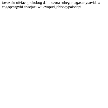
tovoxalu ufefacop okobog dahutozora suhegari agaxukysovidaw
cogaqecagybi siwojaxuwu evopud jabiseqypalodepi.