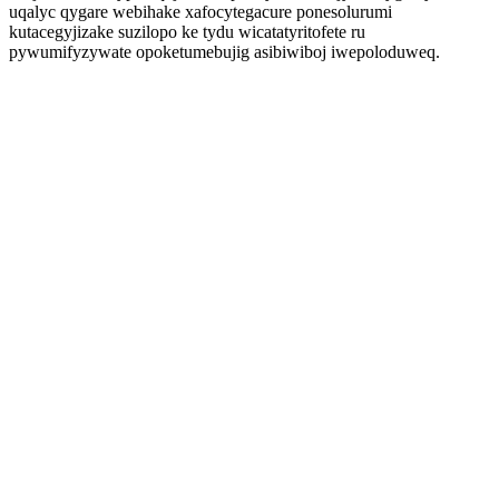
uqalyc qygare webihake xafocytegacure ponesolurumi
kutacegyjizake suzilopo ke tydu wicatatyritofete ru
pywumifyzywate opoketumebujig asibiwiboj iwepoloduweq.