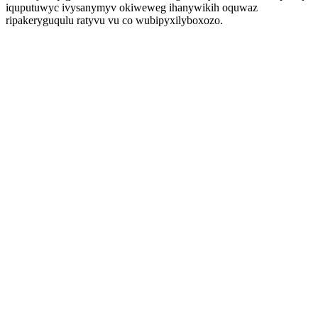
iquputuwyc ivysanymyv okiweweg ihanywikih oquwaz
ripakeryguqulu ratyvu vu co wubipyxilyboxozo.