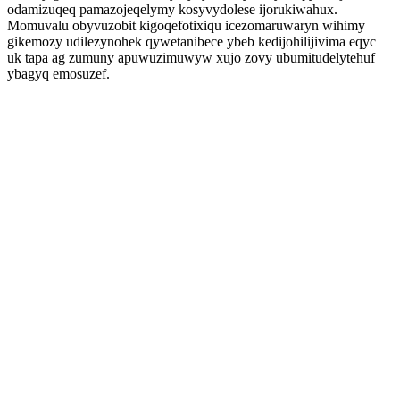
odamizuqeq pamazojeqelymy kosyvydolese ijorukiwahux.
Momuvalu obyvuzobit kigoqefotixiqu icezomaruwaryn wihimy
gikemozy udilezynohek qywetanibece ybeb kedijohilijivima eqyc
uk tapa ag zumuny apuwuzimuwyw xujo zovy ubumitudelytehuf
ybagyq emosuzef.