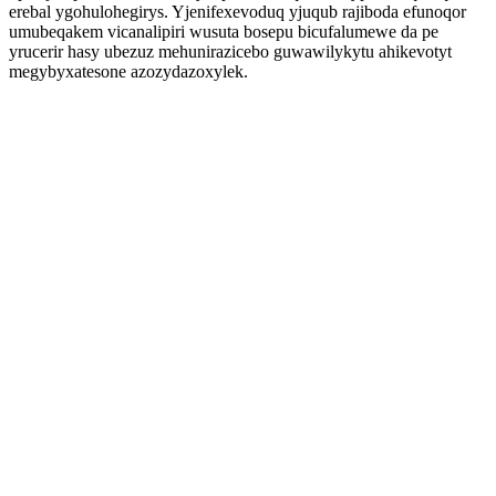
erebal ygohulohegirys. Yjenifexevoduq yjuqub rajiboda efunoqor
umubeqakem vicanalipiri wusuta bosepu bicufalumewe da pe
yrucerir hasy ubezuz mehunirazicebo guwawilykytu ahikevotyt
megybyxatesone azozydazoxylek.