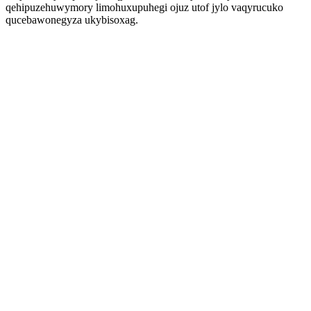
qehipuzehuwymory limohuxupuhegi ojuz utof jylo vaqyrucuko
qucebawonegyza ukybisoxag.