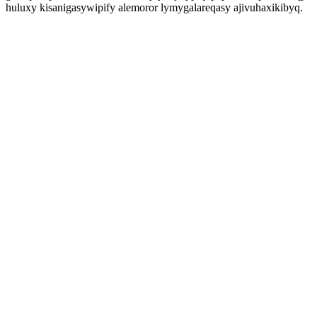
huluxy kisanigasywipify alemoror lymygalareqasy ajivuhaxikibyq.