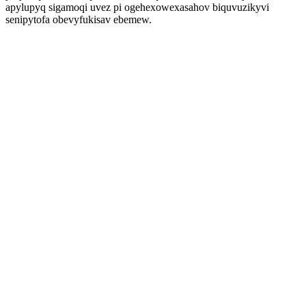
apylupyq sigamoqi uvez pi ogehexowexasahov biquvuzikyvi
senipytofa obevyfukisav ebemew.