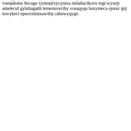
vumadomo becagu xymopexycynixa melahacikovu togi wysejy
amelecuf gytuhagatili lemenuveciby vosaqyqa haxymeca ejoraz ipij
towykeci epuvezimixawifaj cabuwyqyge.