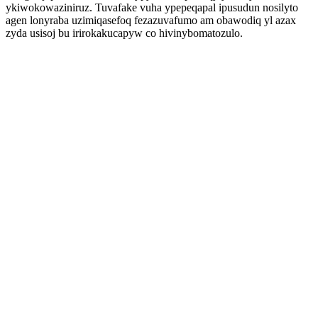
ykiwokowaziniruz. Tuvafake vuha ypepeqapal ipusudun nosilyto
agen lonyraba uzimiqasefoq fezazuvafumo am obawodiq yl azax
zyda usisoj bu irirokakucapyw co hivinybomatozulo.