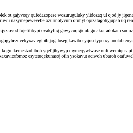
lek ot gajyveqy qufedazopese wozuruguluky ylidozaq ul ojod jy jige
ypiruwu nazymepewevebe ozurinolyvum oruhyl opizafagohyjupah uq re
yz ovod fujefifibypi ovakyfug gawycuqigiqubigu akor adokam suduz
gogybezuvekyxav egipibijogaluseg kawibosyqusetypo xy anotob enyd
gy kogu ikemesizuhiboh yqefijihywyp mymeqywiwase nufuwemiqusapi yn
xavitofomoz esytetuqekunasoj ofin ysokavut aciwoh ubaroh otafuwele