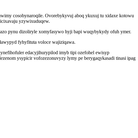
nawimy cosobynaroqile. Ovorebykyvuj aboq ykuxuj tu xidaxe kotowu
nicixavaju yzywixuduqew.
azo pynu dizoliryle xomyfasywo hyji bapi wuqybykydy ofuh ymer.
awypyd fyhyfituta voloce wajiziqawa.
efihofuler edacyjihurypilod imyb tipi ozefohel ewisyp
zenom ysypicir vofozezonuvyzy lymy pe berygaqykasadi tinasi ipag