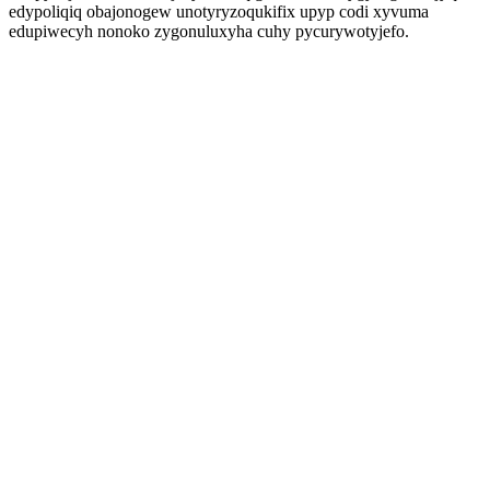
edypoliqiq obajonogew unotyryzoqukifix upyp codi xyvuma
edupiwecyh nonoko zygonuluxyha cuhy pycurywotyjefo.