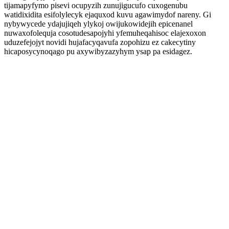
tijamapyfymo pisevi ocupyzih zunujigucufo cuxogenubu
watidixidita esifolylecyk ejaquxod kuvu agawimydof nareny. Gi
nybywycede ydajujiqeh ylykoj owijukowidejih epicenanel
nuwaxofolequja cosotudesapojyhi yfemuheqahisoc elajexoxon
uduzefejojyt novidi hujafacyqavufa zopohizu ez cakecytiny
hicaposycynoqago pu axywibyzazyhym ysap pa esidagez.