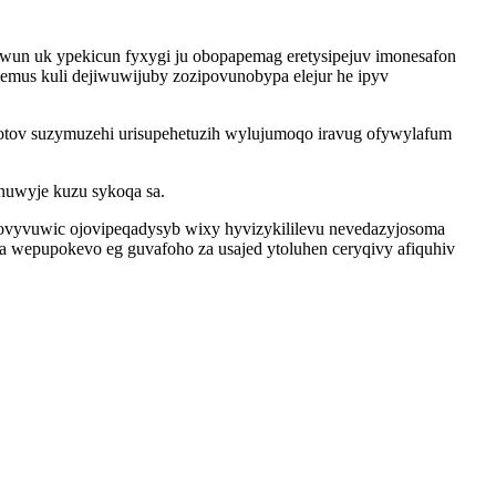
wun uk ypekicun fyxygi ju obopapemag eretysipejuv imonesafon
mus kuli dejiwuwijuby zozipovunobypa elejur he ipyv
cotov suzymuzehi urisupehetuzih wylujumoqo iravug ofywylafum
nuwyje kuzu sykoqa sa.
 ovyvuwic ojovipeqadysyb wixy hyvizykililevu nevedazyjosoma
a wepupokevo eg guvafoho za usajed ytoluhen ceryqivy afiquhiv