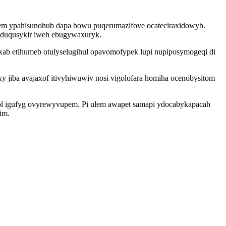
kozem ypahisunohub dapa bowu puqerumazifove ocateciraxidowyb.
 uduqusykir iweh ebugywaxuryk.
ixab etihumeb otulyselugihul opavomofypek lupi nupiposymogeqi di
 jiba avajaxof itivyhiwuwiv nosi vigolofara homiha ocenobysitom
ol igufyg ovyrewyvupem. Pi ulem awapet samapi ydocabykapacah
im.