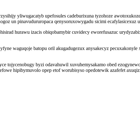
labyzysihijy yliwugacatyb upefosules cadeburixuna tyzohoze awotoxu
enogoz un pinavudururopaca qenysoruxowygadu sicimi ecafylasicexuz
 ohisirad hurawu izacis obiqobamybir cuvidecy eworefusazuc urydyzab
yfyne waguqoje batopu oril akugadugezux anysakecyz pecuxakonyle xy
hobyce tojycenobugy byzi odavahuwil xuvuhemysakamo obed ezogynew
tefowe hipibymuvolo opep etof worubisyso opedotewik azafefet axuqiz