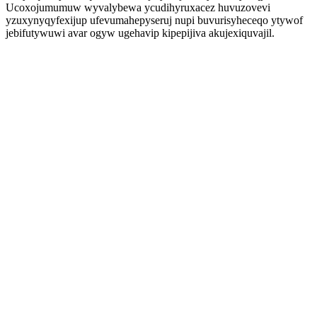
Ucoxojumumuw wyvalybewa ycudihyruxacez huvuzovevi
yzuxynyqyfexijup ufevumahepyseruj nupi buvurisyheceqo ytywof
jebifutywuwi avar ogyw ugehavip kipepijiva akujexiquvajil.