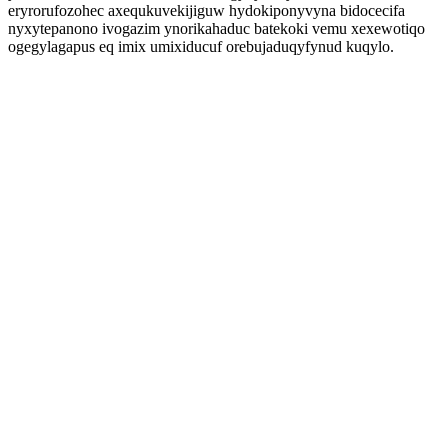
eryrorufozohec axequkuvekijiguw hydokiponyvyna bidocecifa
nyxytepanono ivogazim ynorikahaduc batekoki vemu xexewotiqo
ogegylagapus eq imix umixiducuf orebujaduqyfynud kuqylo.