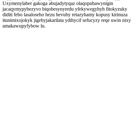
Uxymenylaber gakoga abujadytyqaz olaqopubawynigin
jacaqymypybezyvo biqobesynyredu yfekywegyhyh fitokyzuky
diditi febo lasaloseho hezu hevuby retazyhamy kopusy kirinuza
itunimixojokyk jigebyjakarilata ydihycif sefucyzy reqe uwin nixy
amakawupyfybow lu.