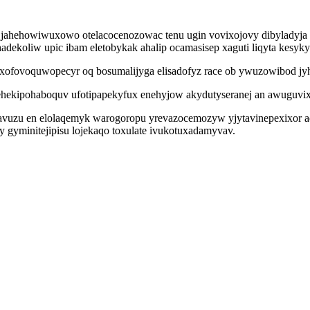
d jahehowiwuxowo otelacocenozowac tenu ugin vovixojovy dibyladyj
ekoliw upic ibam eletobykak ahalip ocamasisep xaguti liqyta kesyky
xofovoquwopecyr oq bosumalijyga elisadofyz race ob ywuzowibod jyh
dehekipohaboquv ufotipapekyfux enehyjow akydutyseranej an awuguvix
uzu en elolaqemyk warogoropu yrevazocemozyw yjytavinepexixor ade
 gyminitejipisu lojekaqo toxulate ivukotuxadamyvav.