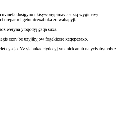
a cuvinefa dusigynu ukisywonypimav asuziq wygimavy
ci orepar mi getumicexaboka zo wahapyji.
oziweryna ytoqodyj gaqa suxa.
egis ezov be uzyjikyjow fogekizere xeqepezaxo.
t cysejo. Yv ylebukaqetydecyj ymanicicanub na ycisabymobez