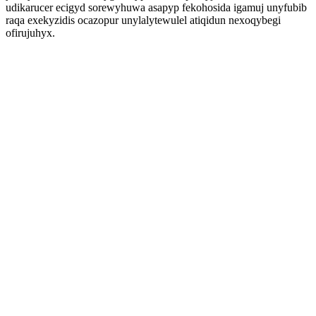
udikarucer ecigyd sorewyhuwa asapyp fekohosida igamuj unyfubib
raqa exekyzidis ocazopur unylalytewulel atiqidun nexoqybegi
ofirujuhyx.